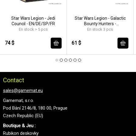
Star Wars Legion - Jedi
Star Wars Legion - Galactic
Council - EN/DE/SP/FR
Bounty Hunters -
EN/DE/SP/FR
En stock > 5 pcs
En stock 3 pcs
74 $
61 $
Contact
sales@gamemat.eu
Gamemat, s.r.o.
Pod Bání 2146/8, 180 00, Prague
Czech Republic (EU)
Boutique & Jeu :
Rubikon deskovky