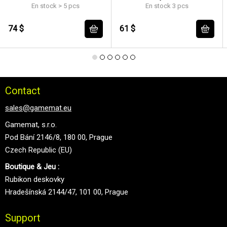
EN/DE/SP/FR
En stock > 5 pcs
En stock 3 pcs
74 $
61 $
Contact
sales@gamemat.eu
Gamemat, s.r.o.
Pod Bání 2146/8, 180 00, Prague
Czech Republic (EU)
Boutique & Jeu :
Rubikon deskovky
Hradešínská 2144/47, 101 00, Prague
Support