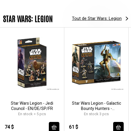
STAR WARS: LEGION
Tout de Star Wars: Legion
Star Wars Legion - Jedi
Star Wars Legion - Galactic
Council - EN/DE/SP/FR
Bounty Hunters -
EN/DE/SP/FR
En stock > 5 pcs
En stock 3 pcs
74 $
61 $