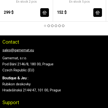
En stock 2 pcs
En stock 5 pcs
299 $
152 $
Contact
sales@gamemat.eu
Gamemat, s.r.o.
Pod Bání 2146/8, 180 00, Prague
Czech Republic (EU)
Boutique & Jeu :
Rubikon deskovky
Hradešínská 2144/47, 101 00, Prague
Support