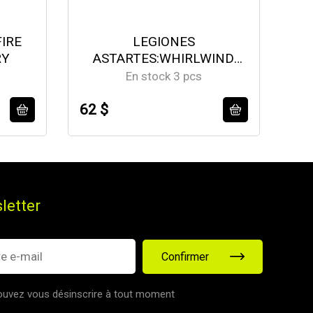
FIRE
LEGIONES
RY
ASTARTES:WHIRLWIND
MISSILE TANK
En stock 3 pcs
62 $
66
letter
Confirmer
uvez vous désinscrire à tout moment