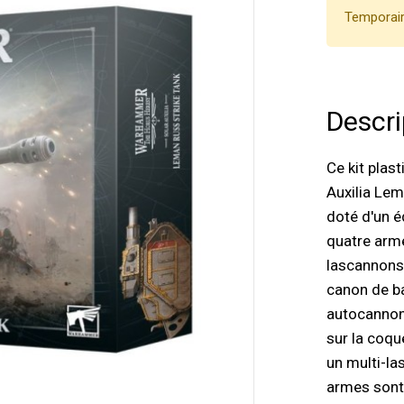
Temporair
Descri
Ce kit plas
Auxilia Lem
doté d'un é
quatre arme
lascannons
canon de ba
autocannon 
sur la coqu
un multi-la
armes sont