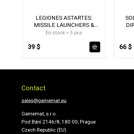
LEGIONES ASTARTES:
SO
MISSILE LAUNCHERS &
DI
HEAVY BOLTERS
En stock > 5 pcs
39 $
66 $
Contact
sales@gamemat.eu
Gamemat, s.r.o.
Pod Bání 2146/8, 180 00, Prague
Czech Republic (EU)