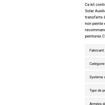
Ce kit cont
Solar Auxil
transferts 
non peinte
recommandon
peintures C
Fabricant:
Catégorie
Système d
Type de p
Armées d