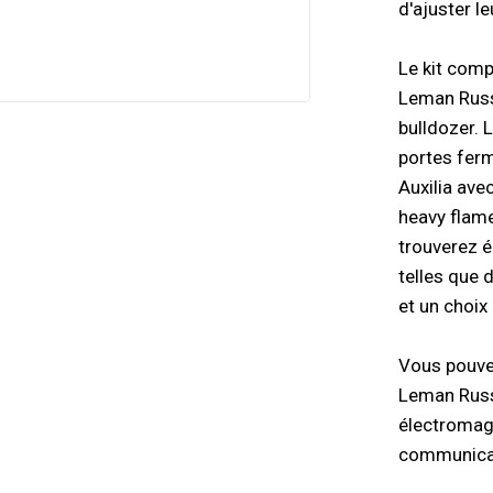
d'ajuster le
Le kit com
Leman Russ 
bulldozer. 
portes ferm
Auxilia ave
heavy flame
trouverez 
telles que 
et un choix
Vous pouvez
Leman Russ
électromag
communicati