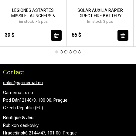
LEGIONES ASTARTES:
SOLAR AUXILIA:RAPIER
MISSILE LAUNCHERS &
DIRECT FIRE BATTERY
HEAVY BOLTERS
En stock > 5 pcs
En stock 3 pcs
39 $
66 $
Contact
sales@gamemat.eu
Gamemat, s.r.o.
Pod Bání 2146/8, 180 00, Prague
Czech Republic (EU)
Boutique & Jeu :
Rubikon deskovky
Hradešínská 2144/47, 101 00, Prague