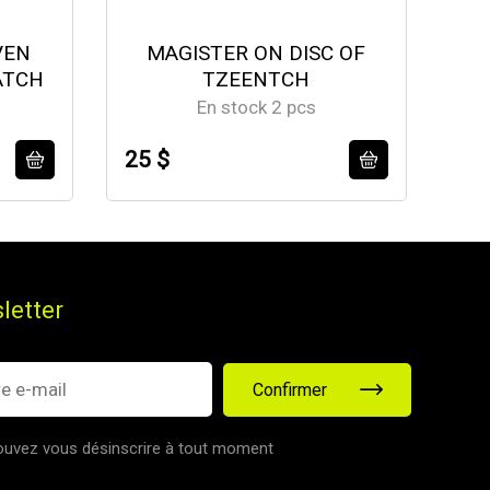
VEN
MAGISTER ON DISC OF
ATCH
TZEENTCH
A
En stock 2 pcs
25 $
14
letter
Confirmer
uvez vous désinscrire à tout moment