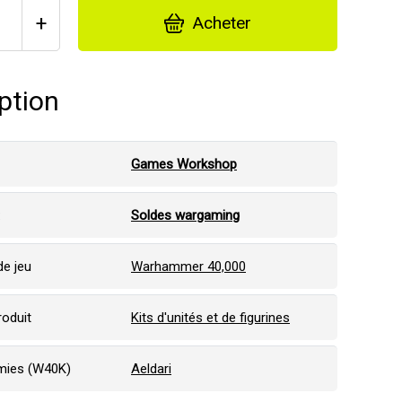
+
Acheter
ption
Games Workshop
:
Soldes wargaming
e jeu
Warhammer 40,000
roduit
Kits d'unités et de figurines
mies (W40K)
Aeldari