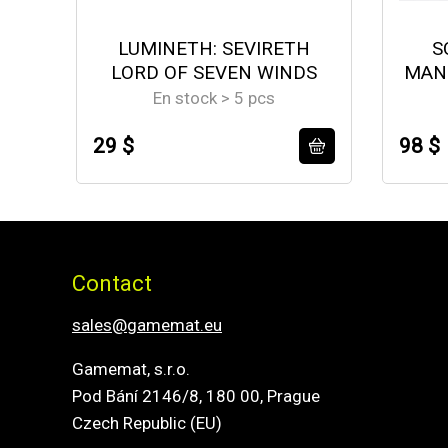
LUMINETH: SEVIRETH
S
LORD OF SEVEN WINDS
MAN
En stock > 5 pcs
29 $
98 $
Contact
sales@gamemat.eu
Gamemat, s.r.o.
Pod Bání 2146/8, 180 00, Prague
Czech Republic (EU)