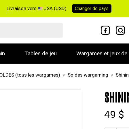
Livraison vers
USA (USD)
Changer de
pays
in
Tables de jeu
Wargames et jeux de 
OLDES (tous les wargames)
Soldes wargaming
Shinin
SHINI
49 $