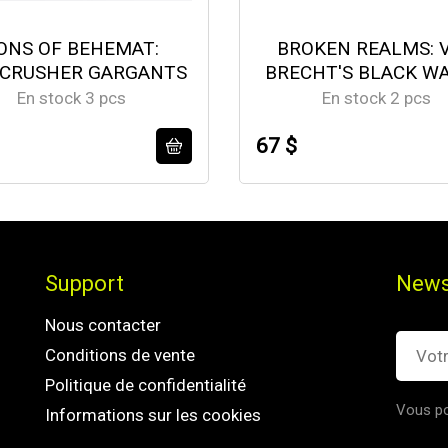
ONS OF BEHEMAT:
BROKEN REALMS: 
CRUSHER GARGANTS
BRECHT'S BLACK W
En stock 3 pcs
En stock 2 pcs
67 $
Support
News
Nous contacter
Conditions de vente
Politique de confidentialité
Vous po
Informations sur les cookies