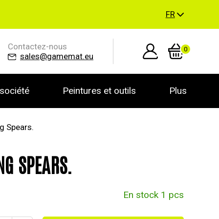
FR
Contactez-nous
0
sales@gamemat.eu
société
Peintures et outils
Plus
g Spears.
NG SPEARS.
En stock 1 pcs