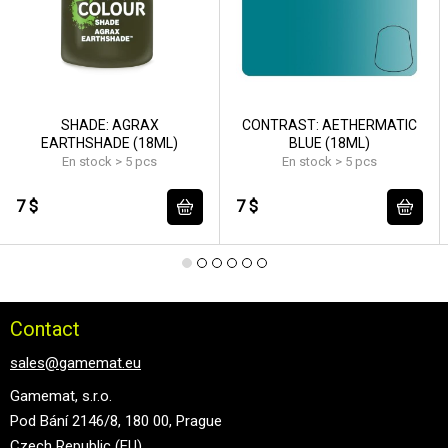
SHADE: AGRAX
CONTRAST: AETHERMATIC
EARTHSHADE (18ML)
BLUE (18ML)
En stock > 5 pcs
En stock > 5 pcs
7 $
7 $
Contact
sales@gamemat.eu
Gamemat, s.r.o.
Pod Bání 2146/8, 180 00, Prague
Czech Republic (EU)