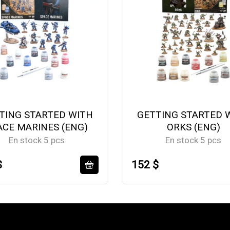
TING STARTED WITH
GETTING STARTED 
ACE MARINES (ENG)
ORKS (ENG)
En stock 5 pcs
En stock 5 pcs
$
152 $