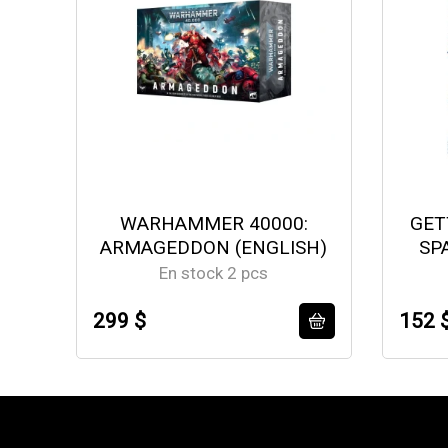
WARHAMMER 40000:
GET
ARMAGEDDON (ENGLISH)
SP
En stock 2 pcs
299 $
152 