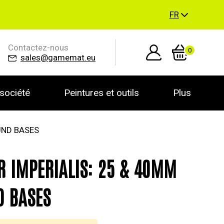
FR
Contactez-nous
0
sales@gamemat.eu
société
Peintures et outils
Plus
UND BASES
R IMPERIALIS: 25 & 40MM
 BASES