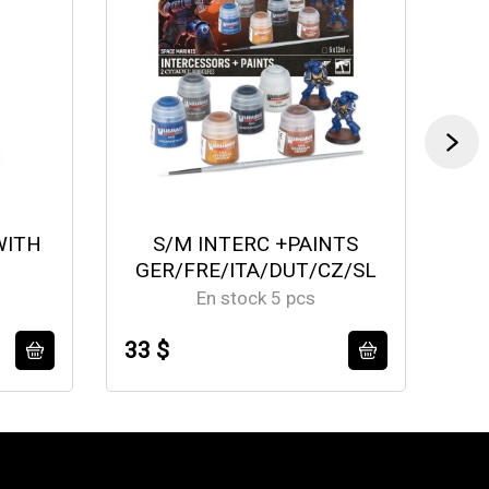
WITH
S/M INTERC +PAINTS
GER/FRE/ITA/DUT/CZ/SL
En stock 5 pcs
33 $
50