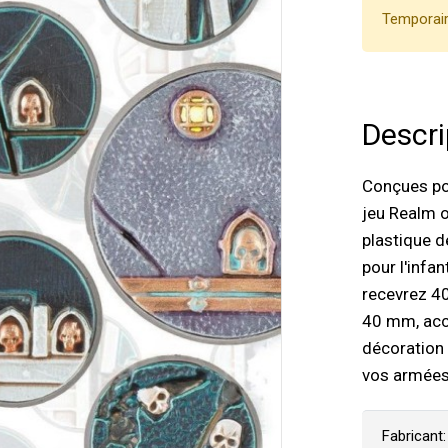
Temporair
Descri
Conçues pou
jeu Realm o
plastique d
pour l'infa
recevrez 4
40 mm, acc
décoration
vos armées 
Fabricant: