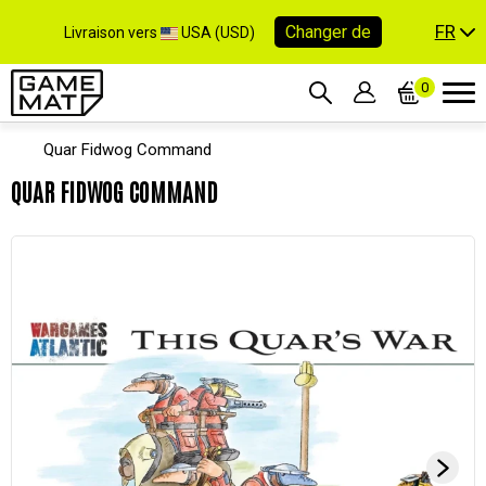
FR
Changer de
Livraison vers
USA (USD)
0
Quar Fidwog Command
QUAR FIDWOG COMMAND