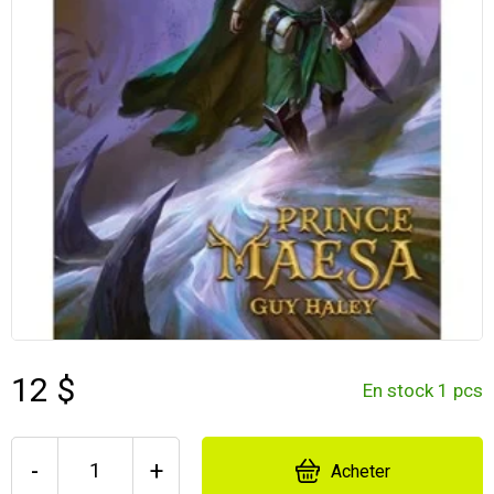
12 $
En stock 1 pcs
-
+
Acheter