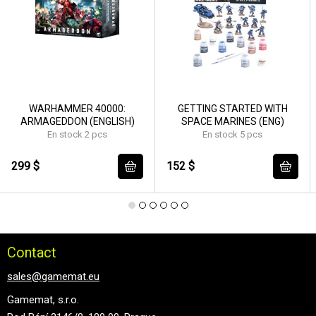
WARHAMMER 40000:
GETTING STARTED WITH
ARMAGEDDON (ENGLISH)
SPACE MARINES (ENG)
En stock 2 pcs
En stock 5 pcs
299 $
152 $
Contact
sales@gamemat.eu
Gamemat, s.r.o.