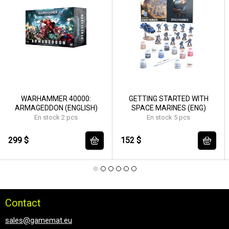
WARHAMMER 40000:
GETTING STARTED WITH
ARMAGEDDON (ENGLISH)
SPACE MARINES (ENG)
En stock 2 pcs
En stock 5 pcs
299 $
152 $
Contact
sales@gamemat.eu