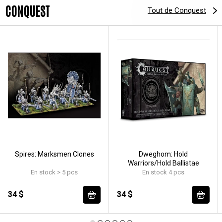
CONQUEST
Tout de Conquest
Spires: Marksmen Clones
Dweghom: Hold
Warriors/Hold Ballistae
En stock > 5 pcs
En stock 4 pcs
34 $
34 $