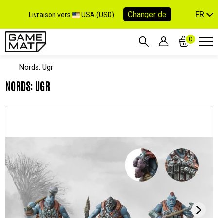
FR
Changer de
Livraison vers
USA (USD)
0
Nords: Ugr
NORDS: UGR