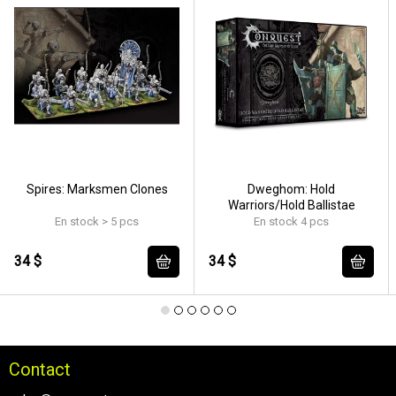
Spires: Marksmen Clones
Dweghom: Hold
Warriors/Hold Ballistae
En stock > 5 pcs
En stock 4 pcs
34 $
34 $
Contact