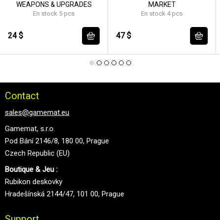
WEAPONS & UPGRADES
MARKET
En stock 5 pcs
En stock 4 pcs
24 $
47 $
Contact
sales@gamemat.eu
Gamemat, s.r.o.
Pod Bání 2146/8, 180 00, Prague
Czech Republic (EU)
Boutique & Jeu :
Rubikon deskovky
Hradešínská 2144/47, 101 00, Prague
Support