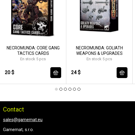
NECROMUNDA: CORE GANG
NECROMUNDA: GOLIATH
TACTICS CARDS
WEAPONS & UPGRADES
En stock 5 pcs
En stock 5 pcs
20 $
24 $
Contact
sales@gamemat.eu
Gamemat, s.r.o.