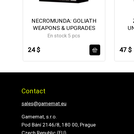
NECROMUNDA: GOLIATH
WEAPONS & UPGRADES
U
En stock 5 pcs
24 $
47 $
Contact
sales@gamemat.eu
Gamemat, s.r.o.
Pod Bání 2146/8, 180 00, Prague
Czech Republic (EU)