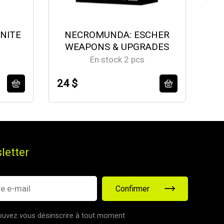
NITE
NECROMUNDA: ESCHER
WEAPONS & UPGRADES
En stock 2 pcs
24 $
45
letter
Confirmer
uvez vous désinscrire à tout moment