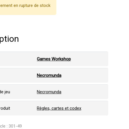
ement en rupture de stock
ption
Games Workshop
:
Necromunda
e jeu
Necromunda
roduit
Règles, cartes et codex
icle : 301-49