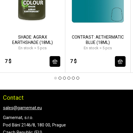
SHADE: AGRAX
CONTRAST: AETHERMATIC
EARTHSHADE (18ML)
BLUE (18ML)
En stock > 5 pcs
En stock > 5 pcs
7 $
7 $
Contact
sales@gamemat.eu
Gamemat, s.r.o.
Pod Bání 2146/8, 180 00, Prague
Czech Republic (EU)