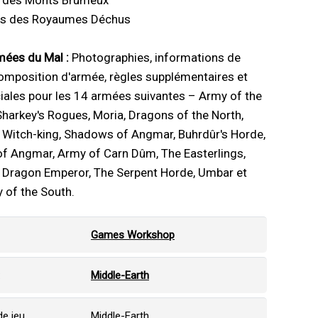
ls des Monts Brumeux
ils des Royaumes Déchus
mées du Mal :
Photographies, informations de
omposition d'armée, règles supplémentaires et
iales pour les 14 armées suivantes – Army of the
Sharkey's Rogues, Moria, Dragons of the North,
 Witch-king, Shadows of Angmar, Buhrdûr's Horde,
of Angmar, Army of Carn Dûm, The Easterlings,
e Dragon Emperor, The Serpent Horde, Umbar et
 of the South.
Games Workshop
:
Middle-Earth
e jeu
Middle-Earth