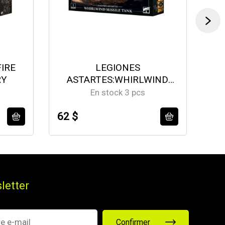
FIRE
LEGIONES
RY
ASTARTES:WHIRLWIND
MISSILE TANK
En stock 3 pcs
62 $
66
letter
Confirmer