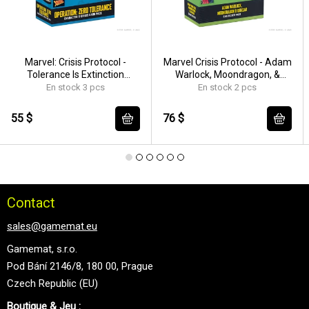
Marvel: Crisis Protocol -
Marvel Crisis Protocol - Adam
Tolerance Is Extinction
Warlock, Moondragon, &
Character & Crisis Card Pack -
Quasar (Phylla Vell) -
En stock 3 pcs
En stock 2 pcs
EN/FR/SP
EN/FR/SP
55 $
76 $
Contact
sales@gamemat.eu
Gamemat, s.r.o.
Pod Bání 2146/8, 180 00, Prague
Czech Republic (EU)
Boutique & Jeu :