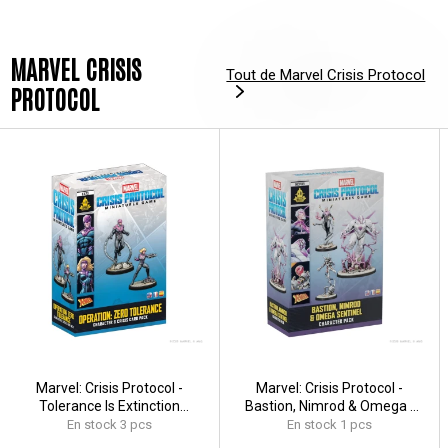
MARVEL CRISIS
Tout de Marvel Crisis Protocol
PROTOCOL
Marvel: Crisis Protocol -
Marvel: Crisis Protocol -
Tolerance Is Extinction
Bastion, Nimrod & Omega -
Character & Crisis Card Pack -
EN/FR/SP
En stock 3 pcs
En stock 1 pcs
EN/FR/SP