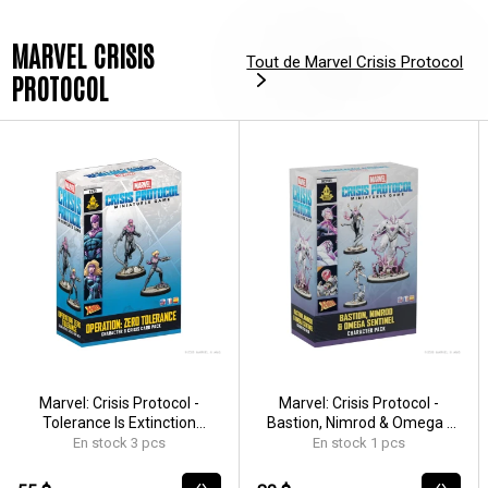
MARVEL CRISIS
Tout de Marvel Crisis Protocol
PROTOCOL
Marvel: Crisis Protocol -
Marvel: Crisis Protocol -
Tolerance Is Extinction
Bastion, Nimrod & Omega -
Character & Crisis Card Pack -
EN/FR/SP
En stock 3 pcs
En stock 1 pcs
EN/FR/SP