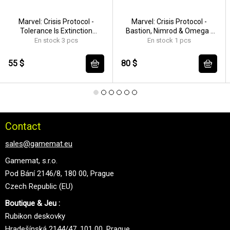
Marvel: Crisis Protocol -
Marvel: Crisis Protocol -
Tolerance Is Extinction
Bastion, Nimrod & Omega -
Character & Crisis Card Pack -
EN/FR/SP
En stock 3 pcs
En stock 1 pcs
EN/FR/SP
55 $
80 $
Contact
sales@gamemat.eu
Gamemat, s.r.o.
Pod Bání 2146/8, 180 00, Prague
Czech Republic (EU)
Boutique & Jeu :
Rubikon deskovky
Hradešínská 2144/47, 101 00, Prague