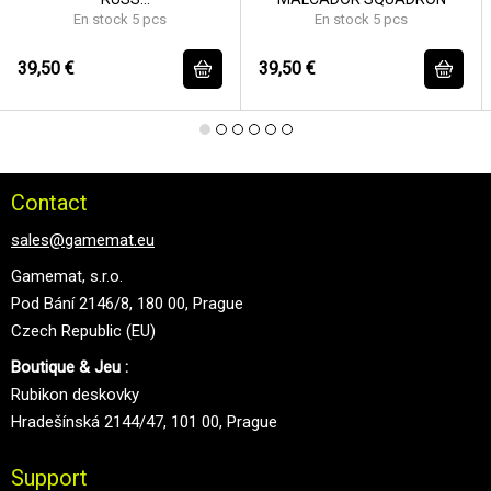
EXECUTIONER/DEMOLISHR
En stock 5 pcs
En stock 5 pcs
SQD
39,50 €
39,50 €
Contact
sales@gamemat.eu
Gamemat, s.r.o.
Pod Bání 2146/8, 180 00, Prague
Czech Republic (EU)
Boutique & Jeu :
Rubikon deskovky
Hradešínská 2144/47, 101 00, Prague
Support