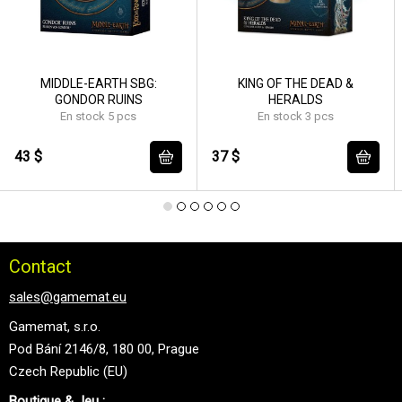
MIDDLE-EARTH SBG:
KING OF THE DEAD &
GONDOR RUINS
HERALDS
En stock 5 pcs
En stock 3 pcs
43 $
37 $
Contact
sales@gamemat.eu
Gamemat, s.r.o.
Pod Bání 2146/8, 180 00, Prague
Czech Republic (EU)
Boutique & Jeu :