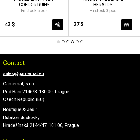
GONDOR RUINS
HERALDS
En stock 5 pcs
En stock 3 pcs
43 $
37 $
Contact
sales@gamemat.eu
Gamemat, s.r.o.
Pod Bání 2146/8, 180 00, Prague
Czech Republic (EU)
Boutique & Jeu :
Rubikon deskovky
Hradešínská 2144/47, 101 00, Prague