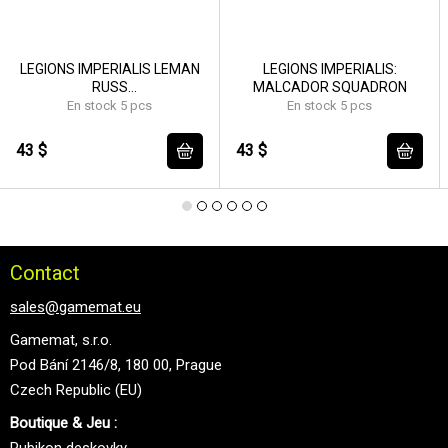
LEGIONS IMPERIALIS LEMAN
LEGIONS IMPERIALIS:
RUSS
MALCADOR SQUADRON
EXECUTIONER/DEMOLISHR
En stock 5 pcs
En stock 5 pcs
SQD
43 $
43 $
Contact
sales@gamemat.eu
Gamemat, s.r.o.
Pod Bání 2146/8, 180 00, Prague
Czech Republic (EU)
Boutique & Jeu :
Rubikon deskovky