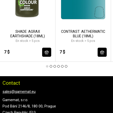
SHADE: AGRAX
CONTRAST: AETHERMATIC
EARTHSHADE (18ML)
BLUE (18ML)
En stock > 5 pcs
En stock > 5 pcs
7 $
7 $
Contact
sales@gamemat.eu
Gamemat, s.r.o.
Pod Bání 2146/8, 180 00, Prague
Czech Republic (EU)