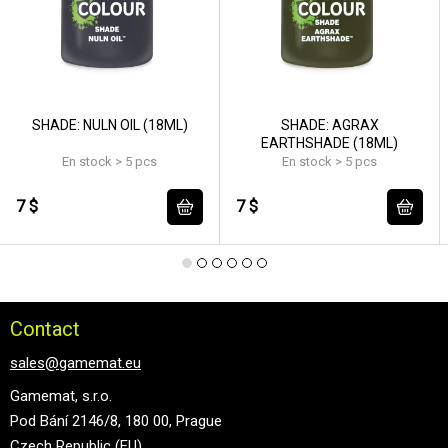
SHADE: NULN OIL (18ML)
SHADE: AGRAX
EARTHSHADE (18ML)
En stock > 5 pcs
En stock > 5 pcs
7 $
7 $
Contact
sales@gamemat.eu
Gamemat, s.r.o.
Pod Bání 2146/8, 180 00, Prague
Czech Republic (EU)