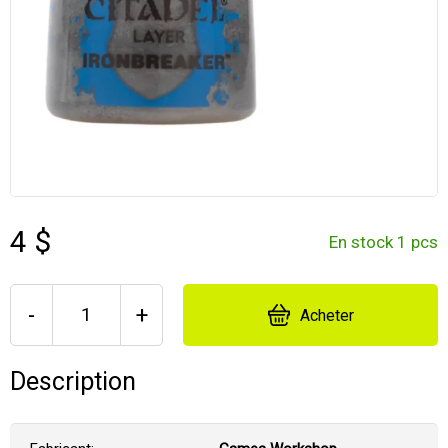
4 $
En stock 1 pcs
-
+
Acheter
Description