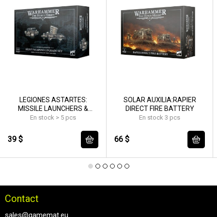
LEGIONES ASTARTES:
SOLAR AUXILIA:RAPIER
MISSILE LAUNCHERS &
DIRECT FIRE BATTERY
HEAVY BOLTERS
En stock > 5 pcs
En stock 3 pcs
39 $
66 $
Contact
sales@gamemat.eu