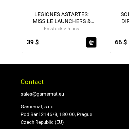
LEGIONES ASTARTES:
SO
MISSILE LAUNCHERS &
DI
HEAVY BOLTERS
En stock > 5 pcs
39 $
66 $
Contact
sales@gamemat.eu
Gamemat, s.r.o.
Pod Bání 2146/8, 180 00, Prague
Czech Republic (EU)