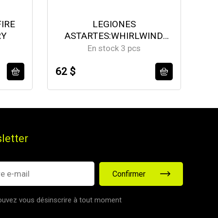
FIRE
LEGIONES
RY
ASTARTES:WHIRLWIND
MISSILE TANK
En stock 3 pcs
62 $
66
letter
Confirmer
uvez vous désinscrire à tout moment