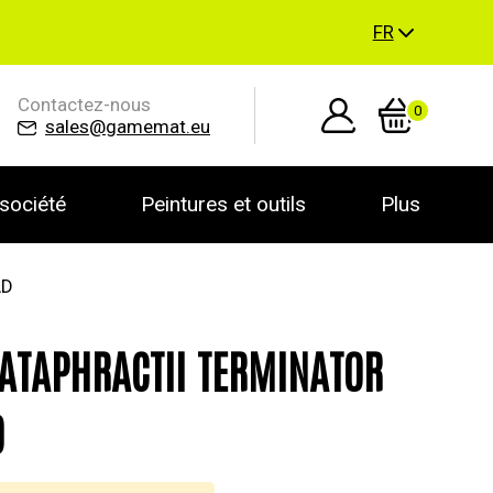
FR
Contactez-nous
0
sales@gamemat.eu
société
Peintures et outils
Plus
AD
CATAPHRACTII TERMINATOR
D