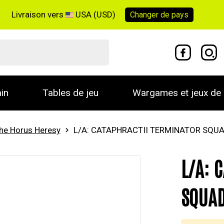
Livraison vers
USA (USD)
Changer de
pays
in
Tables de jeu
Wargames et jeux de 
he Horus Heresy
L/A: CATAPHRACTII TERMINATOR SQU
L/A: 
SQUA