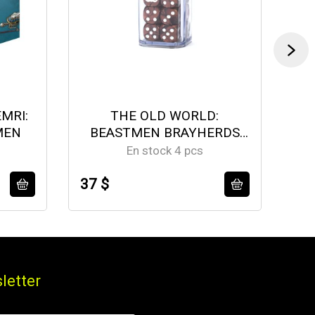
MRI:
THE OLD WORLD:
MEN
BEASTMEN BRAYHERDS
DICE
En stock 4 pcs
37 $
59
letter