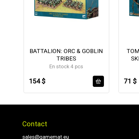
BATTALION: ORC & GOBLIN
TOM
TRIBES
SK
En stock 4 pcs
154 $
71 $
Contact
sales@gamemat.eu