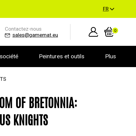
FR
Contactez-nous
0
sales@gamemat.eu
société
Peintures et outils
Plus
HTS
OM OF BRETONNIA:
US KNIGHTS