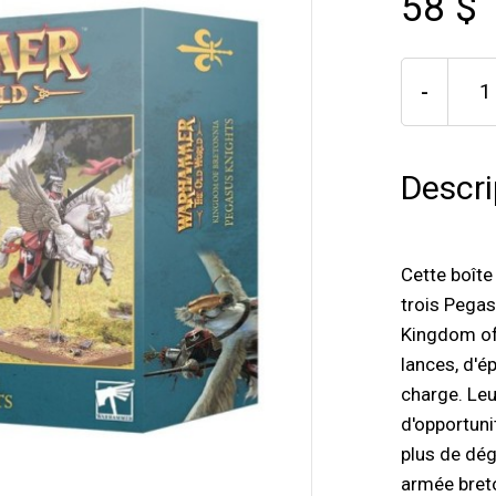
58 $
-
Descri
Cette boîte
trois Pegas
Kingdom of
lances, d'ép
charge. Le
d'opportuni
plus de dég
armée bret