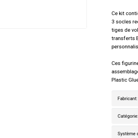
Ce kit cont
3 socles r
tiges de vol
transferts
personnalis
Ces figurin
assemblage
Plastic Glue
Fabricant:
Catégorie
Système d