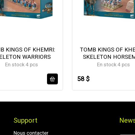
B KINGS OF KHEMRI:
TOMB KINGS OF KHE
ELETON WARRIORS
SKELETON HORSE
En stock 4 pcs
En stock 4 pcs
58 $
Support
News
Nous contacter