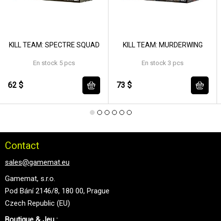
KILL TEAM: SPECTRE SQUAD
KILL TEAM: MURDERWING
En stock 5 pcs
En stock 3 pcs
62 $
73 $
Contact
sales@gamemat.eu
Gamemat, s.r.o.
Pod Bání 2146/8, 180 00, Prague
Czech Republic (EU)
Boutique & Jeu :