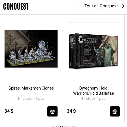
CONQUEST
Tout de Conquest
Spires: Marksmen Clones
Dweghom: Hold
Warriors/Hold Ballistae
En stock > 5 pcs
En stock 4 pcs
34 $
34 $