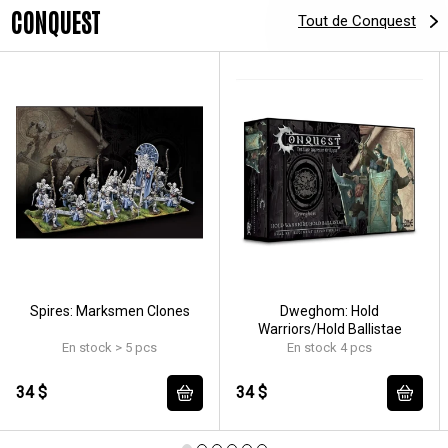
CONQUEST
Tout de Conquest
Spires: Marksmen Clones
Dweghom: Hold
Warriors/Hold Ballistae
En stock > 5 pcs
En stock 4 pcs
34 $
34 $