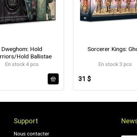
Dweghom: Hold
Sorcerer Kings: Gh
riors/Hold Ballistae
En stock 4 pcs
En stock 3 pcs
31 $
Support
News
Nous contacter