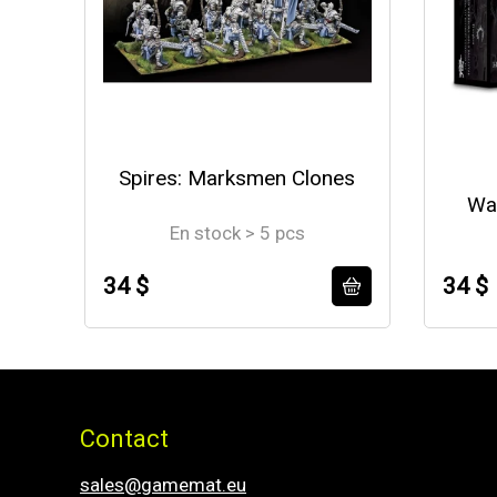
Spires: Marksmen Clones
War
En stock > 5 pcs
34 $
34 $
Contact
sales@gamemat.eu