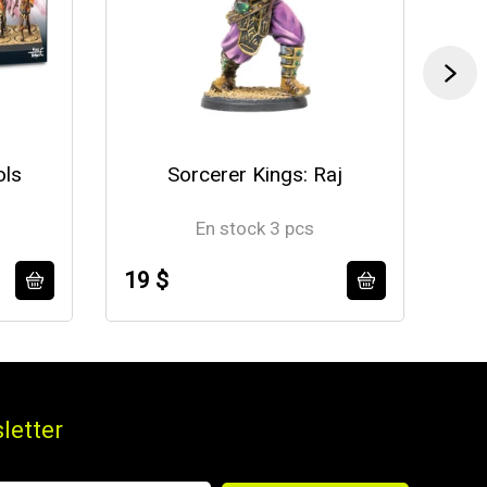
ols
Sorcerer Kings: Raj
En stock 3 pcs
19 $
34
letter