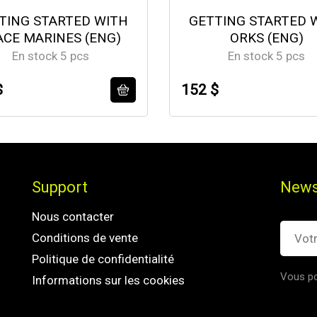
TING STARTED WITH
GETTING STARTED 
ACE MARINES (ENG)
ORKS (ENG)
En stock 5 pcs
En stock 5 pcs
$
152 $
Support
News
Nous contacter
Conditions de vente
Politique de confidentialité
Vous po
Informations sur les cookies