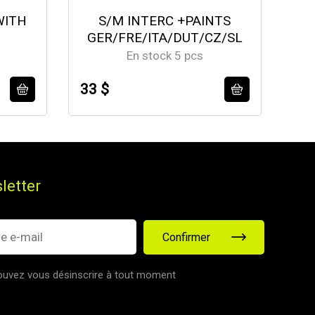
WITH
S/M INTERC +PAINTS
GER/FRE/ITA/DUT/CZ/SL
En stock 5 pcs
33 $
50
letter
Confirmer
uvez vous désinscrire à tout moment