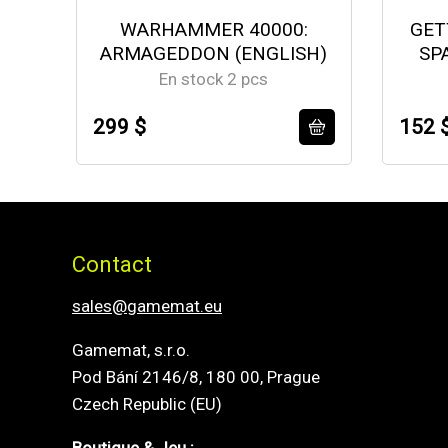
WARHAMMER 40000:
GET
ARMAGEDDON (ENGLISH)
SP
En stock 2 pcs
299 $
152 
Contact
sales@gamemat.eu
Gamemat, s.r.o.
Pod Bání 2146/8, 180 00, Prague
Czech Republic (EU)