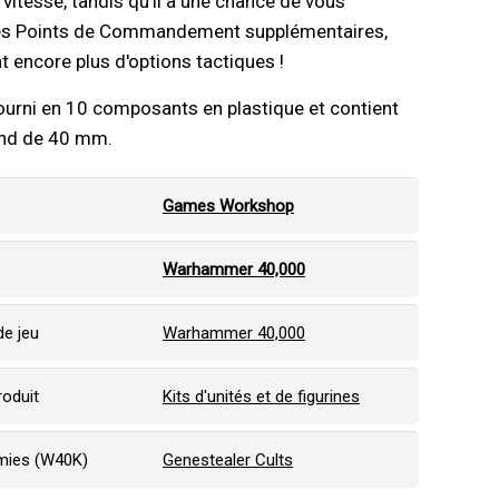
 vitesse, tandis qu'il a une chance de vous
es Points de Commandement supplémentaires,
t encore plus d'options tactiques !
fourni en 10 composants en plastique et contient
ond de 40 mm.
Games Workshop
:
Warhammer 40,000
e jeu
Warhammer 40,000
roduit
Kits d'unités et de figurines
mies (W40K)
Genestealer Cults