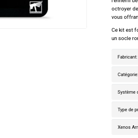
l'ennemi de
octroyer d
vous offran
Ce kit est 
un socle r
Fabricant:
Catégorie
Système d
Type de p
Xenos Ar