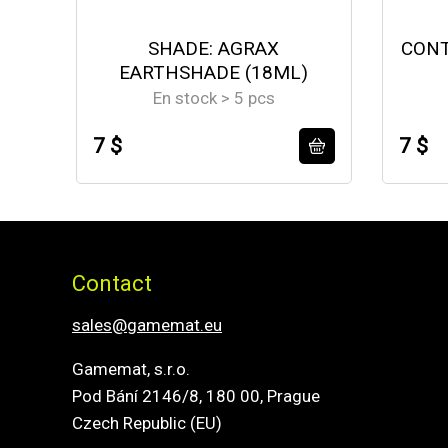
SHADE: AGRAX
CONT
EARTHSHADE (18ML)
En stock > 5 pcs
7 $
7 $
Contact
sales@gamemat.eu
Gamemat, s.r.o.
Pod Bání 2146/8, 180 00, Prague
Czech Republic (EU)