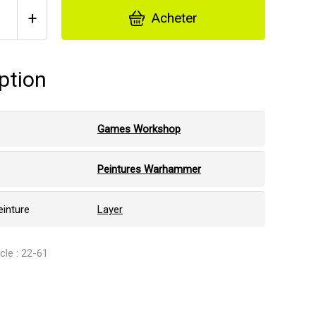
+
Acheter
ption
Games Workshop
:
Peintures Warhammer
einture
Layer
icle : 22-61