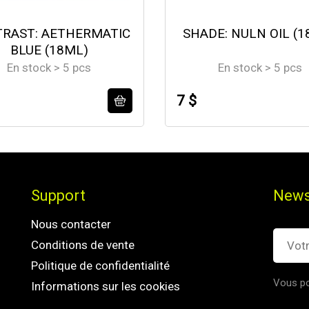
RAST: AETHERMATIC
SHADE: NULN OIL (1
BLUE (18ML)
En stock > 5 pcs
En stock > 5 pcs
7 $
Support
News
Nous contacter
Conditions de vente
Politique de confidentialité
Vous po
Informations sur les cookies