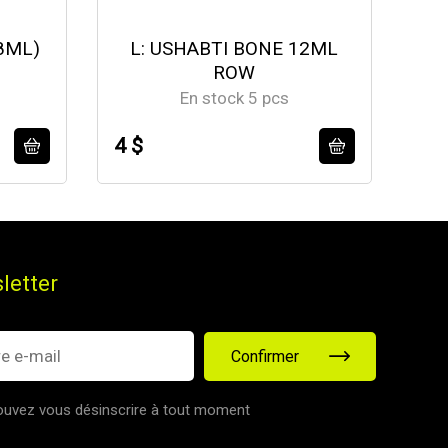
8ML)
L: USHABTI BONE 12ML
B:
ROW
En stock 5 pcs
4 $
4 $
letter
Confirmer
uvez vous désinscrire à tout moment