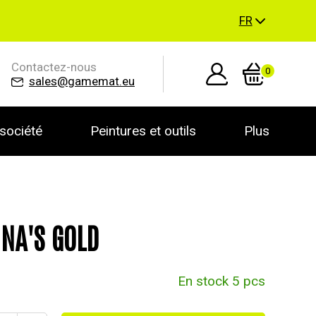
FR
Contactez-nous
0
sales@gamemat.eu
société
Peintures et outils
Plus
NA'S GOLD
En stock 5 pcs