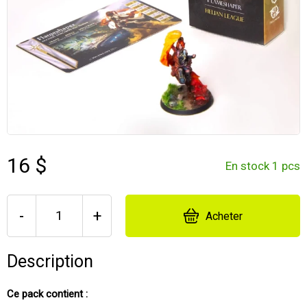
16 $
En stock 1 pcs
-
+
Acheter
Description
Ce pack contient :