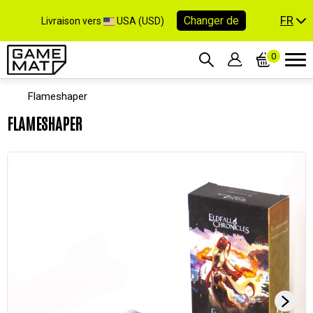
FR
Changer de
Livraison vers
USA (USD)
0
Flameshaper
FLAMESHAPER