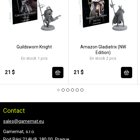
Guildsworn Knight
Amazon Gladiatrix (NW
Edition)
En stock 1 pcs
En stock 2 pcs
21 $
21 $
Contact
sales@gamemat.eu
Gamemat, s.r.o.
Pod Bání 2146/8, 180 00, Prague