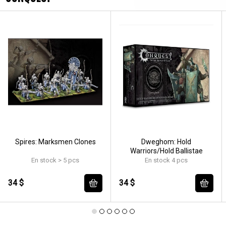
Spires: Marksmen Clones
Dweghom: Hold
Warriors/Hold Ballistae
En stock > 5 pcs
En stock 4 pcs
34 $
34 $