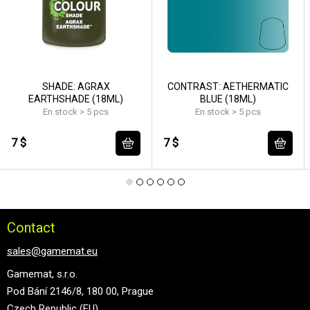
SHADE: AGRAX
CONTRAST: AETHERMATIC
EARTHSHADE (18ML)
BLUE (18ML)
En stock > 5 pcs
En stock > 5 pcs
7 $
7 $
Contact
sales@gamemat.eu
Gamemat, s.r.o.
Pod Bání 2146/8, 180 00, Prague
Czech Republic (EU)