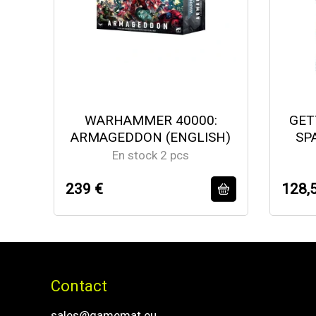
WARHAMMER 40000:
GET
ARMAGEDDON (ENGLISH)
SP
En stock 2 pcs
239 €
128,
Contact
sales@gamemat.eu