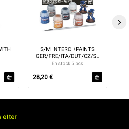
WITH
S/M INTERC +PAINTS
GER/FRE/ITA/DUT/CZ/SL
En stock 5 pcs
28,20 €
45
letter