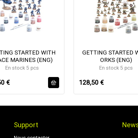
TING STARTED WITH
GETTING STARTED 
ACE MARINES (ENG)
ORKS (ENG)
En stock 5 pcs
En stock 5 pcs
50 €
128,50 €
Support
News
Nous contacter