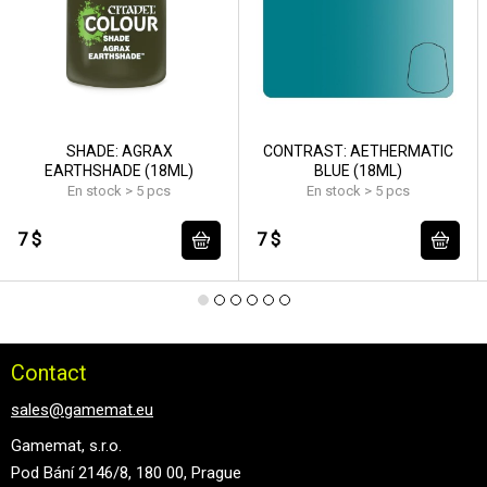
SHADE: AGRAX
CONTRAST: AETHERMATIC
EARTHSHADE (18ML)
BLUE (18ML)
En stock > 5 pcs
En stock > 5 pcs
7 $
7 $
Contact
sales@gamemat.eu
Gamemat, s.r.o.
Pod Bání 2146/8, 180 00, Prague