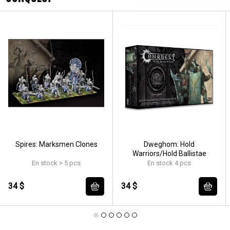
Spires: Marksmen Clones
Dweghom: Hold
Warriors/Hold Ballistae
En stock > 5 pcs
En stock 4 pcs
34 $
34 $