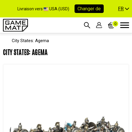
FR
Changer de
Livraison vers
USA (USD)
0
City States: Agema
CITY STATES: AGEMA