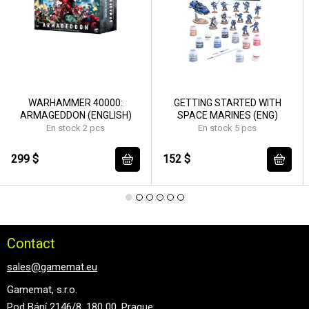
WARHAMMER 40000:
GETTING STARTED WITH
ARMAGEDDON (ENGLISH)
SPACE MARINES (ENG)
En stock 2 pcs
En stock 5 pcs
299 $
152 $
Contact
sales@gamemat.eu
Gamemat, s.r.o.
Pod Bání 2146/8, 180 00, Prague