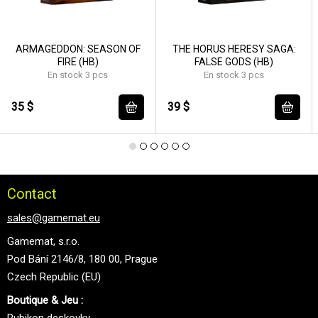
ARMAGEDDON: SEASON OF
THE HORUS HERESY SAGA:
FIRE (HB)
FALSE GODS (HB)
En stock 3 pcs
En stock 3 pcs
35 $
39 $
Contact
sales@gamemat.eu
Gamemat, s.r.o.
Pod Bání 2146/8, 180 00, Prague
Czech Republic (EU)
Boutique & Jeu :
Rubikon deskovky