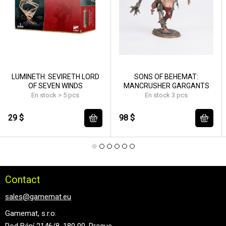
LUMINETH: SEVIRETH LORD
SONS OF BEHEMAT:
OF SEVEN WINDS
MANCRUSHER GARGANTS
En stock > 5 pcs
En stock 3 pcs
29 $
98 $
Contact
sales@gamemat.eu
Gamemat, s.r.o.